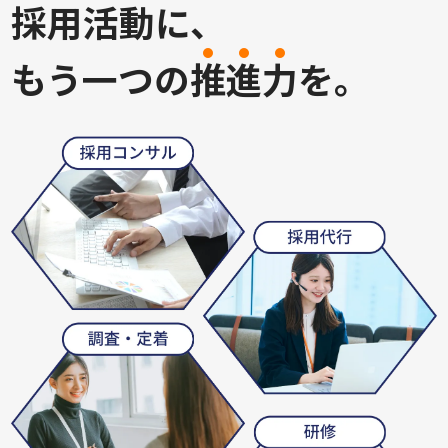
採用活動に、
もう一つの
推
進
力
を。