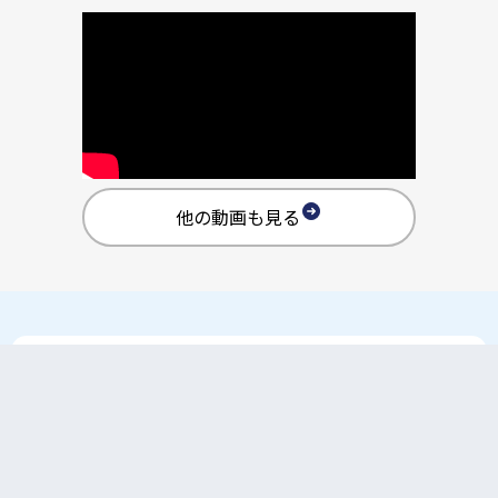
他の動画も見る
オンラインで相談する
最短2営業日以内にご案内可能！採用の現状や課題を整
理しながら、改善の方向性をご提案します。