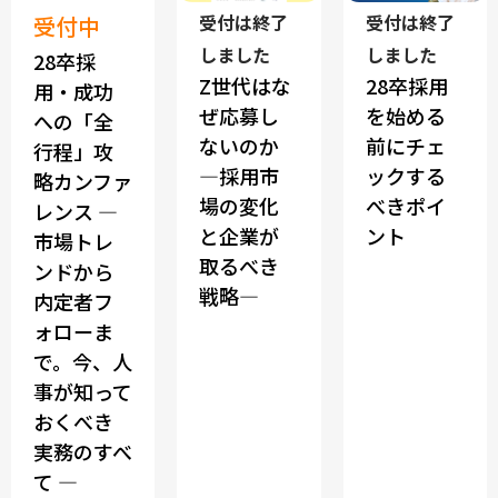
受付は終了
受付は終了
受付中
しました
しました
28卒採
Z世代はな
28卒採用
用・成功
ぜ応募し
を始める
への「全
ないのか
前にチェ
行程」攻
―採用市
ックする
略カンファ
場の変化
べきポイ
レンス ―
と企業が
ント
市場トレ
取るべき
ンドから
戦略―
内定者フ
ォローま
で。今、人
事が知って
おくべき
実務のすべ
て ―