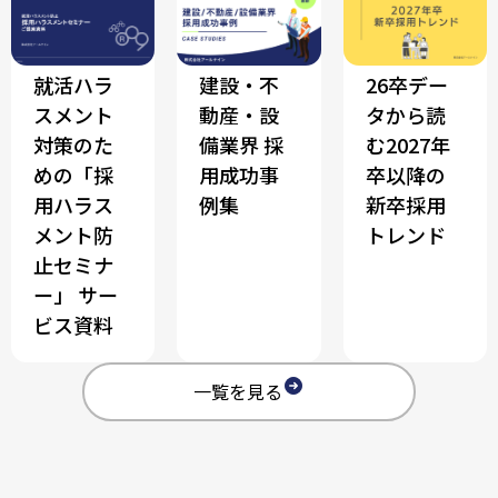
就活ハラ
建設・不
26卒デー
スメント
動産・設
タから読
対策のた
備業界 採
む2027年
めの「採
用成功事
卒以降の
用ハラス
例集
新卒採用
メント防
トレンド
止セミナ
ー」 サー
ビス資料
一覧を見る