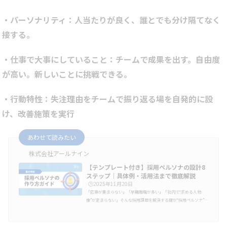
・パーソナリティ：人当たりが良く、誰とでも分け隔てなく
接する。
・仕事で大事にしていること：チームで成果を出す。自由度
が高い。新しいことに挑戦できる。
・行動特性：失注理由をチームで振り返る場を自発的に設
け、改善施策を実行
あわせて読みたい
株式会社アールナイン
【テンプレート付き】採用ペルソナの設計8
ステップ｜具体例・活用法まで徹底解説
🕒️2025年11月20日
「応募が集まらない」「早期離職が多い」「社内で“求める人物
像”が定まらない」そんな採用課題を解決する鍵が“採用ペルソナ”で
す。採用ペルソナとは、自社が採用したい人物像を年齢・経験・価
値観・行動特性まで具体化したもの。誰に・何を・どう伝えるかが
明確になり、採用のミスマッチを防げます。この記事では、すぐ使