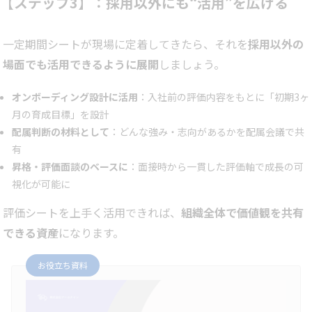
【ステップ3】：採用以外にも“活用”を広げる
一定期間シートが現場に定着してきたら、それを
採用以外の
場面でも活用できるように展開
しましょう。
オンボーディング設計に活用
：入社前の評価内容をもとに「初期3ヶ
月の育成目標」を設計
配属判断の材料として
：どんな強み・志向があるかを配属会議で共
有
昇格・評価面談のベースに
：面接時から一貫した評価軸で成長の可
視化が可能に
評価シートを上手く活用できれば、
組織全体で価値観を共有
できる資産
になります。
お役立ち資料