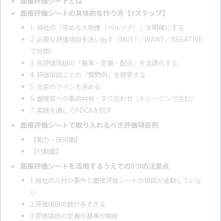
面接評価シートとは
面接評価シートの具体的な作り方【7ステップ】
1. 自社の「求める人物像（ペルソナ）」を明確にする
2. 必要な評価項目を洗い出す（MUST／WANT／NEGATIVE
で分類）
3. 各評価項目の「基準・定義・配点」を言語化する
4. 評価項目ごとの「質問例」を用意する
5. 合否のラインを決める
6. 面接官への事前共有・すり合わせ（トレーニング含む）
7. 実践を通してPDCAを回す
面接評価シートで取り入れるべき評価項目例
【能力・技術面】
【行動面】
面接評価シートを活用するうえでの5つの注意点
1.自社の人材の要件と面接評価シートの項目が連動していな
い
2.評価項目の数が多すぎる
3.評価項目の定義や基準が曖昧