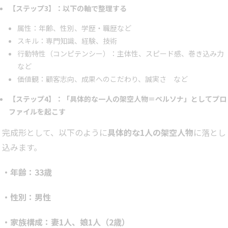
【ステップ3】：以下の軸で整理する
属性：年齢、性別、学歴・職歴など
スキル：専門知識、経験、技術
行動特性（コンピテンシー）：主体性、スピード感、巻き込み力
など
価値観：顧客志向、成果へのこだわり、誠実さ など
【ステップ4】：「具体的な一人の架空人物＝ペルソナ」としてプロ
ファイルを起こす
完成形として、以下のように
具体的な1人の架空人物
に落とし
込みます。
・年齢：33歳
・性別：男性
・家族構成：妻1人、娘1人（2歳）