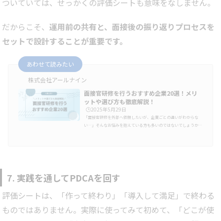
ついていては、せっかくの評価シートも意味をなしません。
だからこそ、
運用前の共有と、面接後の振り返りプロセスを
セットで設計することが重要です。
あわせて読みたい
株式会社アールナイン
面接官研修を行うおすすめ企業20選！メリ
ットや選び方も徹底解説！
🕒️2025年5月29日
「面接官研修を外部へ依頼したいが、企業ごとの違いがわからな
い…」そんなお悩みを抱えている方も多いのではないでしょうか。
この記事では人事担当者や採用担当者に向けて、面接官研修を行う
おすすめ企業やその選び方を紹介していきます。面接官研修を受け
ることで、以下を実現することができます。・採用担当者、現場社
員の面接力を改善できる・現場社員や役職者に面接のノウハウを学
んでもらうことができる・面接での評価基準を統一でき、引き出し
た情報を正確に評価できる・面接において見極めるポイントや訴求
7. 実践を通してPDCAを回す
ポイントの共通認識が…
評価シートは、「作って終わり」「導入して満足」で終わる
ものではありません。実際に使ってみて初めて、「どこが使