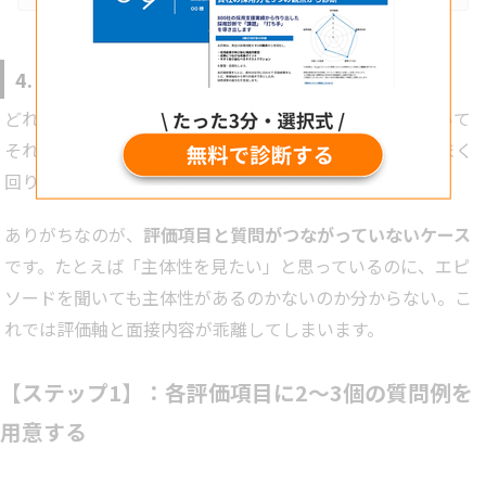
「評価コメントが抽象的すぎて、議論にならない」「採用したの
に、現場とのミスマッチですぐに辞めてしまう」こうした“ズ
レ”は、単なる認識の違いではなく、評価の属人化・不透明な判断
軸・振り返りの仕組み不在といった構造的な課題によって生まれ、
4. 評価項目ごとの「質問例」を用意する
拡大していきます。アールナイ…
どれだけ立派な評価項目や基準をつくっても、「何を聞いて
それを判断するか」が設計されていなければ、面接はうまく
回りません。
ありがちなのが、
評価項目と質問がつながっていないケース
です。たとえば「主体性を見たい」と思っているのに、エピ
ソードを聞いても主体性があるのかないのか分からない。こ
れでは評価軸と面接内容が乖離してしまいます。
【ステップ1】：各評価項目に2〜3個の質問例を
用意する