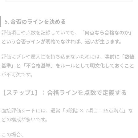
体的に解説します。適切な質問ができるようになることで、今後の
より良い採用活動に役立ちます。【関連資料】「中途エンジニア採
用を成功させる5つのポイント」はこちら！【関連資料】「【中途
採用】採用CX 完全マニュアル」はこちら！中途採用で重視すべき
5. 合否のラインを決める
ことまずは中途採用の…
評価項目や点数を記録していても、「
何点なら合格なのか」
という合否ラインが明確でなければ、迷いが生じます。
評価にブレや属人性を持ち込まないためには、
事前に「数値
基準」と「不合格基準」をルールとして明文化しておくこと
が不可欠です。
【ステップ1】：合格ラインを点数で定義する
面接評価シートには、通常「5段階 × 7項目＝35点満点」な
どの構成が多いです。
この場合、