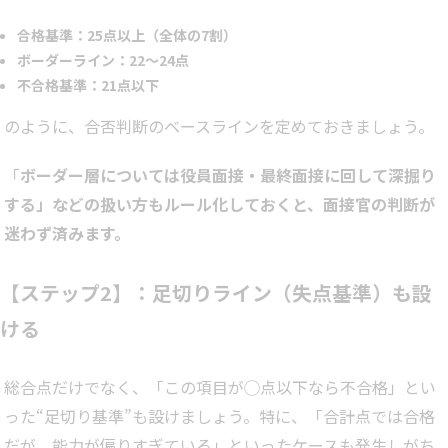
合格基準：25点以上（全体の7割）
ボーダーライン：22〜24点
不合格基準：21点以下
のように、合否判断のベースラインを定めておきましょう。
「
ボーダー層については役員面接・最終面接に回して深掘り
する」などの扱い方もルール化しておくと、面接官の判断が
迷わず済みます。
【ステップ2】：足切りライン（失点基準）も設
ける
総合点だけでなく、「この項目が◯点以下なら不合格」とい
った“足切り基準”も設けましょう。特に、「合計点では合格
だが、能力が偏りすぎている」といったケースも発生しがち