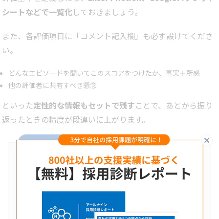
シートなどで一覧化
しておきましょう。
また、各評価項目に「コメント記入欄」も必ず設けてくださ
い。
どんなエピソードを聞いてこのスコアをつけたか、事実＋所感
他の評価者に共有すべき懸念
といった
定性的な情報もセットで残す
ことで、あとから振り
返ったときの精度が段違いに上がります。
閉
あわせて読みたい
株式会社アールナイン
【完全ガイド】面接官による評価基準のズレ
をなくす5ステップ｜納得感ある採用の仕…
🕒️2025年9月3日
いま、採用活動の中でも「面接の精度」がこれまで以上に問われて
います。候補者の志向が多様化するなかで、面接官ごとに評価の基
準がバラバラなまま選考が進んでいる企業も少なくありません。
「同じ候補者なのに、面接官によって合否判断がまったく違う」