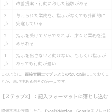
点
改善提案・行動に移した経験がある
3
与えられた業務を、指示がなくても計画的に
点
完遂している
2
指示を受けてからであれば、粛々と業務を進
点
められる
1
指示を出さないと動けない、もしくは指示が
点
あっても行動が遅い
このように、
面接官同士でブレようのない定義
にしておくこ
とが、再現性ある選考の第一歩です。
【ステップ3】：記入フォーマットに落とし込む
評価基準を定義したら、
ExcelやNotion、Googleスプレッド