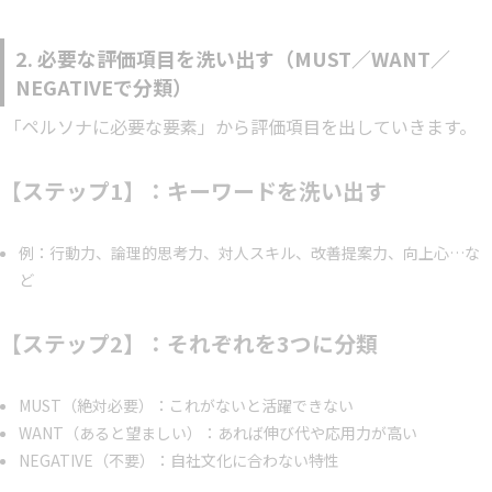
えるテンプレート付きで、下記について実践的に解説します。採用
ペルソナの意味とターゲットとの違い作り方の基本と8つのステッ
プ活用時の注意点と改善のコツ採用ペルソナとは？「ペルソナ（pe
2. 必要な評価項目を洗い出す（MUST／WANT／
rsona）」とは、もと…
NEGATIVEで分類）
「ペルソナに必要な要素」から評価項目を出していきます。
【ステップ1】：キーワードを洗い出す
例：行動力、論理的思考力、対人スキル、改善提案力、向上心…な
ど
【ステップ2】：それぞれを3つに分類
MUST（絶対必要）：これがないと活躍できない
WANT（あると望ましい）：あれば伸び代や応用力が高い
NEGATIVE（不要）：自社文化に合わない特性