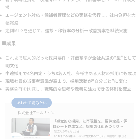
援
エージェント対応・候補者管理などの実務を代行
し、社内負担を大
幅軽減
定例MTGを通じて、
進捗・移行率の分析→改善提案
を継続実施
■成果
これまで属人的だった採用要件・評価基準が
全社共通の“型”として
明文化
中途採用で4名内定・うち3名入社
、多様性ある人材の採用にも成功
現場社員の当事者意識が高まり、採用活動が“自分ごと”に変化
実務負荷を削減し、
戦略的な思考や改善に注力できる体制を確立
あわせて読みたい
株式会社アールナイン
「感覚的な採用」に再現性を。要件定義・評
価シート作成など、採用の仕組みづくり…
🕒️2026年7月31日
「これまでの採用は、いわば“感覚頼み”でした。直観的に『良さそ