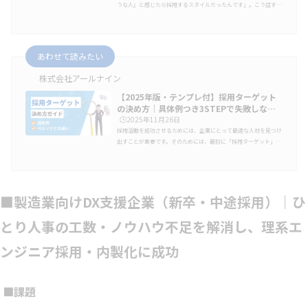
うな人』と感じたら採用するスタイルだったんです」。こう話すの
は、従業員数63名（2025年3月時点）、鉄道車両の整備・点検を手
がける堀江車輌電装株式会社の代表、堀江様。「会社を成長させる
ため新しいタイプの候補者も採用したい」と考えていたものの、採
用担当は社長を含む2人体制。工数も知見も足りず、採用基盤の見
あわせて読みたい
直しが急務でした。そこでアールナインがご支援したのが、「採用
の仕組みづくり」と「実務代行」。求める人物像の設定から評価基
株式会社アールナイン
準の設計、エージェ…
【2025年版・テンプレ付】採用ターゲット
の決め方｜具体例つき3STEPで失敗しない
設…
🕒️2025年11月26日
採用活動を成功させるためには、企業にとって最適な人材を見つけ
出すことが重要です。そのためには、最初に「採用ターゲット」を
明確に決定する必要があります。採用ターゲットとは、企業が必要
としている人材像を具体的に描くことです。これを決めることによ
って、採用活動の方向性が定まり、効率的な採用が可能になりま
す。この記事では、「採用ターゲットの決め方」に焦点を当て、タ
■製造業向けDX支援企業（新卒・中途採用）｜ひ
ーゲットを決めるメリットや、実際に決めるための具体的な手順、
注意点などを詳しく解説します。採用ターゲットとは採用ターゲッ
トとは、自社が採用…
とり人事の工数・ノウハウ不足を解消し、理系エ
ンジニア採用・内製化に成功
■課題