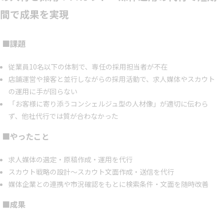
間で成果を実現
■課題
従業員10名以下の体制で、専任の採用担当者が不在
店舗運営や接客と並行しながらの採用活動で、求人媒体やスカウト
の運用に手が回らない
「お客様に寄り添うコンシェルジュ型の人材像」が適切に伝わら
ず、他社代行では質が合わなかった
■やったこと
求人媒体の選定・原稿作成・運用を代行
スカウト戦略の設計〜スカウト文面作成・送信を代行
媒体企業との連携や市況確認をもとに検索条件・文面を随時改善
■成果