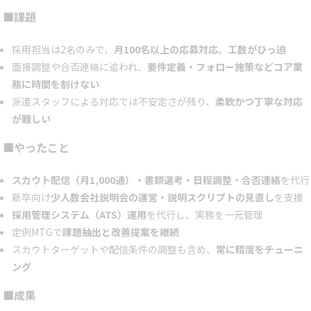
■課題
採用担当は2名のみで、
月100名以上の応募対応。工数がひっ迫
面接調整や合否連絡に追われ、
要件定義・フォロー施策などコア業
務に時間を割けない
派遣スタッフによる対応では不安定さが残り、
柔軟かつ丁寧な対応
が難しい
■やったこと
スカウト配信（月1,000通）・書類選考・日程調整・合否連絡
を代行
新卒向け
少人数会社説明会の運営・説明スクリプトの見直し
を支援
採用管理システム（ATS）運用
を代行し、実務を一元管理
定例MTGで
課題抽出と改善提案を継続
スカウトターゲットや配信条件の調整も含め、
常に精度をチューニ
ング
■成果