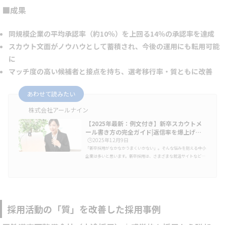
■成果
同規模企業の平均承認率（約10％）を上回る14％の承認率を達成
スカウト文面がノウハウとして蓄積され、今後の運用にも転用可能
に
マッチ度の高い候補者と接点を持ち、選考移行率・質ともに改善
あわせて読みたい
株式会社アールナイン
【2025年最新：例文付き】新卒スカウトメ
ール書き方の完全ガイド|返信率を爆上げ
す…
🕒️2025年12月9日
「新卒採用がなかなかうまくいかない」。そんな悩みを抱える中小
企業は多いと思います。新卒採用は、さまざまな就活サイトなどを
通じて求職活動をする学生がほとんどです。しかし、大手有名企業
には関心が集まっても、中小企業はなかなか苦戦してしまうのが現
実。学生は社会経験が限られているため、中小企業にとっては、
〝まず学生に自社を知ってもらう〟ことが新卒採用のスタートライ
ンと言えるでしょう。そう考えると、ただ受け身に学生からのエン
トリーを待つよりも、積極的にスカウトを行う〝攻め〟の姿勢で、
採用活動の「質」を改善した採用事例
難航する新卒採用に…