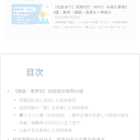
【社名あり】採用代行（RPO）の導入事例1
0選｜業界・課題・成果を一挙紹介
🕒️2026年7月28日
「採用目標が増加し、このままでは達成できない」「採用専任者が
不在で、工数が足りない」「属人化し、なんとなく良い人をとる採
用になってしまっている」「スカウトしても反応が薄く、面接の歩
留まりも悪い。」そんな“採用疲れ”に陥った担当者は、決してあな
ただけではありません。そこで今、注目されているのが「RPO（採
用代行）」の活用。とはいえ、「本当に効果があるの？」「うちの
会社にも合うの？」と不安を抱える方も多いはず。本記事では、実
際にRPOを導入して採用課題を解決した企業のリアルな事例を紹介
します。業種・企業…
目次
【課題・業界別】採用成功事例10選
母集団形成に成功した採用事例
採用活動の「質」を改善した採用事例
■マスコミ業（中途採用）｜要件定義の見直しで採用の質を
改善！離職率は5分の1にまで低下
工数不足を解消した採用事例
採用事例から分かる、成果が出る企業の共通点