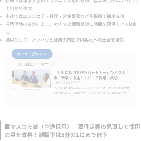
新卒では理系学生のエンジニア採用に成功
、営業職も数年ぶりに採
用目標を達成
中途ではエンジニア・経理・営業事務など多職種で採用成功
採用活動の質が向上し、
社内での戦略検討に時間を確保
できる体制
に
結果として、
ノウハウと運用の両面で内製化への土台を構築
あわせて読みたい
株式会社アールナイン
「ともに採用を作るパートナー」ひとり人
事、新卒・中途エンジニア採用に成功
🕒️2026年7月31日
ひとり人事や兼務によるマンパワー不足…採用ノウハウや市場の動
向が分からない…採用を強化していきたいものの、工数も足りず、
「何をどのように進めればよいかわからない」と悩む中小企業の採
用担当者は少なくありません。従業員99名（2025年2月時点）、製
造業向けのDX支援を行う株式会社クラステクノロジー（東京都渋
谷区）も、その一社でした。同社は2022年1月～2024年11月、新
卒・中途採用のエージェント対応業務や書類選考の代行、定例ミー
ティングでの壁打ち・改善提案など、戦略から実務まで幅広くアー
■マスコミ業（中途採用）｜要件定義の見直しで採用
ルナインにご依頼いただき…
の質を改善！離職率は5分の1にまで低下