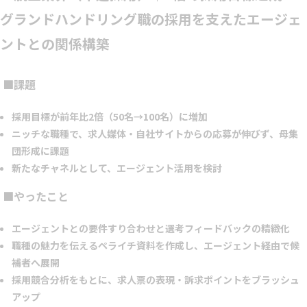
グランドハンドリング職の採用を支えたエージェ
ントとの関係構築
■課題
採用目標が前年比2倍（50名→100名）に増加
ニッチな職種で、求人媒体・自社サイトからの応募が伸びず、母集
団形成に課題
新たなチャネルとして、エージェント活用を検討
■やったこと
エージェントとの要件すり合わせと選考フィードバックの精緻化
職種の魅力を伝えるペライチ資料を作成し、エージェント経由で候
補者へ展開
採用競合分析をもとに、求人票の表現・訴求ポイントをブラッシュ
アップ