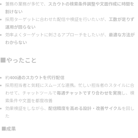
兼務の業務が多忙で、
スカウトの検索条件調整や文面作成に時間を
割けない
採用ターゲットに合わせた配信や検証を行いたいが、
工数が足りず
運用が回らない
効率よくターゲットに刺さるアプローチをしたいが、
最適な方法が
わからない
■やったこと
約
400通のスカウトを代行配信
採用担当者と気軽にスムーズな連携。忙しい担当者のスタイルに合
わせて、チャットツールで
毎週チャットですり合わせを実施
し、検
索条件や文面を都度改善
効果検証をしながら、
配信精度を高める設計・改善サイクル
を回し
た
■成果