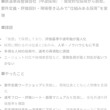
■鉄道車両整備会社（中途採用）｜感覚的な採用から脱却。
要件定義・評価設計・現場巻き込みで“仕組みある採用”を実
現
■課題
「直感」で採用しており、
評価基準や選考軸が属人化
採用に関わるのは社長と1名のみ、
人手・ノウハウともに不足
多様な人材の採用や、選考の再現性に課題
エージェント対応や候補者管理など、
実務負荷が高く対応が追いつ
かない
■やったこと
要件定義ワークショップ
を実施し、現場社員とともに人物像を言語
化
選考フロー・評価シート・面接マニュアル
を整備し、全社共通の評
価基準を構築
若手現場社員を一次選考にアサイン
し、評価基準をベースに育成支