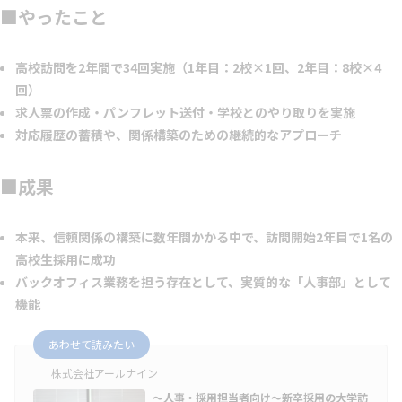
■やったこと
高校訪問を2年間で34回実施（1年目：2校×1回、2年目：8校×4
回）
求人票の作成・パンフレット送付・学校とのやり取りを実施
対応履歴の蓄積や、関係構築のための継続的なアプローチ
■成果
本来、信頼関係の構築に数年間かかる中で、訪問開始2年目で1名の
高校生採用に成功
バックオフィス業務を担う存在として、実質的な「人事部」として
機能
あわせて読みたい
株式会社アールナイン
～人事・採用担当者向け～新卒採用の大学訪