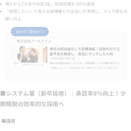
導入から2カ月で内定3名、採用目標を100％達成
「採用したい」と思える候補者との出会いが実現し、マッチ度も大
幅に向上
あわせて読みたい
株式会社アールナイン
専任の担当者なしで目標達成！採用代行で工
数不足を解消し、自社にマッチした人材…
🕒️2026年7月31日
専任の採用担当者がいないため、採用活動に十分な時間を割けない
「採用したい！」と思えるような、自社にマッチした人材になかな
か出会えないこうした悩みを持つ企業様も多いのではないでしょう
か。宝飾品専門店を運営する株式会社ジュエリーバウレット様もそ
の一つで、自社の業務内容にマッチした理想の人材を採用したいと
考えていたものの、専任の採用担当者がいないことや、日々の店舗
■システム業（新卒採用）｜承認率8％向上！少
運営・接客業務があり、採用活動にリソースを割けないという課題
を抱えていました。そこで、アールナインが支援させていただいた
のが「求人媒体の…
数精鋭の効率的な採用へ
■課題