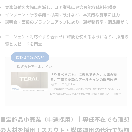
実務負荷を大幅に削減し、コア業務に専念可能な体制を構築
インターン・研修準備・母集団設計など、
本質的な施策に注力
説明会・面接のブラッシュアップにより、選考移行率・満足度が向
上
エージェント対応やすり合わせに時間を使えるようになり、
採用の
質とスピードを両立
あわせて読みたい
株式会社アールナイン
「やるべきこと」に専念できた。人事が語
る、丁寧で柔軟なアールナインの採用代行
🕒️2026年7月31日
「日程調整や合否連絡に追われ、採用計画の策定や要件定義、フォ
ロー体制の強化などのコア業務に十分な時間を割けない」「採用業
務を外注しているものの、スピード感や丁寧さに課題がある」採用
活動において、上記のような課題を抱える企業は少なくありませ
ん。従業員210名（2025年3月時点）、ポンプや送風機の点検・改
修・設置工事などを手掛けるテラルテクノサービス株式会社（東京
■宝飾品小売業（中途採用）｜専任不在でも理想
都文京区）も、その一社でした。同社は2024年8月より半年間、新
卒採用では少人数会社説明会の運営、採用管理システム管理代行、
スカウト代行、中途採用…
の人材を採用！スカウト・媒体運用の代行で短期