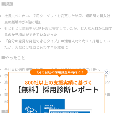
■課題
社長交代に伴い、採用ターゲットを変更した結果、
短期間で新入社
員の離職率が4倍に増加
もともとは離職率が1割程度と安定していたが、
どんな人材が活躍す
るのか見極めができていなかった
「自分の意見を発信できるタイプ」＝活躍人材
と考えて採用してい
たが、実際には社風と合わず早期離職に
■やったこと
全社員に
適性検査
を実施し、活躍人材の傾向を数値で可視化
閉
管理職10名超に
インタビュー
を実施し、活躍要因や共通点を抽出
適性検査とインタビュー内容をもとに、
人材要件の再定義とペルソ
ナ設計
を実施
面接評価で見るべきポイントを明確化し、
評価基準と質問項目を再
設計
■成果