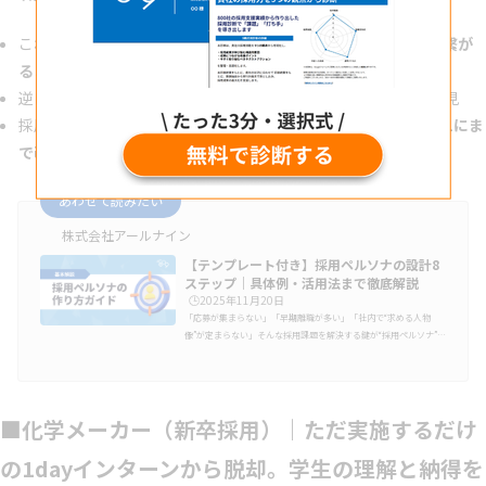
これまで「採用したい」と思っていたタイプが
実は早期離職に繋が
るミスマッチ人材
だったと判明
逆に、見逃されていた層が、自社では最も活躍できることを発見
採用ターゲットを見直したことで、
離職率が一時4割超→5分の1にま
で改善
あわせて読みたい
株式会社アールナイン
【テンプレート付き】採用ペルソナの設計8
ステップ｜具体例・活用法まで徹底解説
🕒️2025年11月20日
「応募が集まらない」「早期離職が多い」「社内で“求める人物
像”が定まらない」そんな採用課題を解決する鍵が“採用ペルソナ”で
す。採用ペルソナとは、自社が採用したい人物像を年齢・経験・価
値観・行動特性まで具体化したもの。誰に・何を・どう伝えるかが
明確になり、採用のミスマッチを防げます。この記事では、すぐ使
えるテンプレート付きで、下記について実践的に解説します。採用
■化学メーカー（新卒採用）｜ただ実施するだけ
ペルソナの意味とターゲットとの違い作り方の基本と8つのステッ
プ活用時の注意点と改善のコツ採用ペルソナとは？「ペルソナ（pe
rsona）」とは、もと…
の1dayインターンから脱却。学生の理解と納得を