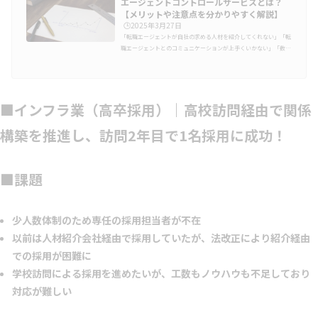
エージェントコントロールサービスとは？
【メリットや注意点を分かりやすく解説】
🕒️2025年3月27日
「転職エージェントが自社の求める人材を紹介してくれない」「転
職エージェントとのコミュニケーションが上手くいかない」「数社
の転職エージェントを管理するリソースがない」このように転職エ
ージェントの利用に関する悩みを持つ、採用担当者の方も多いので
はないのでしょうか。転職エージェントの担当者と的確なコミュニ
ケーションをとり、良い関係性を構築できれば、自社に優秀な人材
■インフラ業（高卒採用）｜高校訪問経由で関係
を紹介してもらえる可能性が高くなります。しかし、転職エージェ
ントとのコミュニケーションや、転職エージェントを管理するリソ
ースについて頭を…
構築を推進し、訪問2年目で1名採用に成功！
■課題
少人数体制のため専任の採用担当者が不在
以前は人材紹介会社経由で採用していたが、法改正により紹介経由
での採用が困難に
学校訪問による採用を進めたいが、工数もノウハウも不足しており
対応が難しい