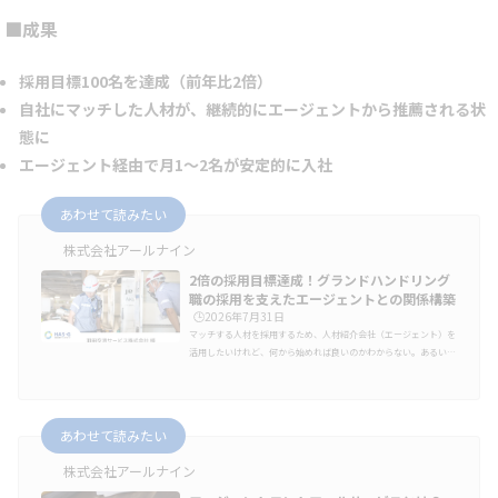
■成果
採用目標100名を達成（前年比2倍）
自社にマッチした人材が、継続的にエージェントから推薦される状
態に
エージェント経由で月1～2名が安定的に入社
あわせて読みたい
株式会社アールナイン
2倍の採用目標達成！グランドハンドリング
職の採用を支えたエージェントとの関係構築
🕒️2026年7月31日
マッチする人材を採用するため、人材紹介会社（エージェント）を
活用したいけれど、何から始めれば良いのかわからない。あるいは
契約してみたけれど、思うような推薦が上がらず、原因がわからな
い。こうした悩みを持つ採用担当者も多いのではないでしょうか。
航空機の地上支援業務を担う羽田空港サービス株式会社（東京都大
田区）もその一つで、年間100名採用の目標を前に、エージェント
あわせて読みたい
を活用して母集団を広げたいと考えていたものの、初めての取り組
みとなるため、知見が少なく悩んでいました。そこで、アールナイ
株式会社アールナイン
ンにご依頼いただい…