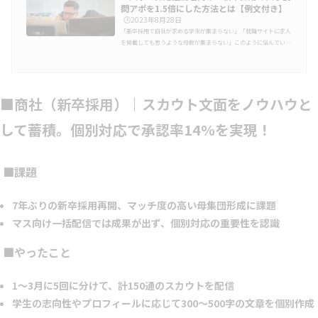
問アポを1.5倍にした方法とは【例文付き】
🕒️2023年8月28日
「新卒採用で自社が求める学生が集まらない」「就職サイトに求人
を掲載しても思うような母数が集まらない」このように悩んでいる
採用担当者の方も多いのではないでしょうか。こういった新卒の採
用活動における悩みを解決する方法が「大学訪問」です。求人掲載
をして人材を求めるという待ちの姿勢だけではなく、求める人材を
獲得するため積極的にアプローチしていくことも必要です。大学訪
■商社（新卒採用）｜スカウト文面をノウハウと
問では、自社の求める人材が集まっている大学へアプローチするこ
とで、新卒採用の量・質の両方を向上させることができます。採用
活動としての大学…
して蓄積。個別対応で承認率14%を実現！
■課題
7年ぶりの新卒採用再開、マッチ度の高い母集団形成に課題
マス向け一括配信では成果が出ず、個別対応の重要性を認識
■やったこと
1〜3月に5回に分けて、計150通のスカウトを配信
学生の志向性やプロフィールに応じて300〜500字の文章を個別作成