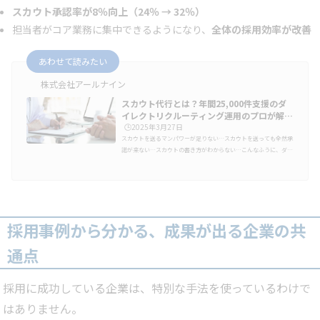
スカウト承認率が8％向上（24％ → 32％）
担当者がコア業務に集中できるようになり、
全体の採用効率が改善
あわせて読みたい
株式会社アールナイン
スカウト代行とは？年間25,000件支援のダ
イレクトリクルーティング運用のプロが解…
🕒️2025年3月27日
スカウトを送るマンパワーが足りない…スカウトを送っても全然承
諾が来ない…スカウトの書き方がわからない…こんなふうに、ダイ
レクトリクルーティングの成果が思うように出ずに悩んでいません
か？企業から学生に直接アプローチできるダイレクトリクルーティ
ングは、「自社が求めるターゲットを狙い撃ちできる」「採用コス
トを抑えられる」などの理由で、新しい採用手法として注目を集め
ています。その結果、今ではダイレクトリクルーティングを導入す
る企業の数がどんどん増え、うまく使いこなせている企業と使いこ
採用事例から分かる、成果が出る企業の共
なせていない企業では…
通点
採用に成功している企業は、特別な手法を使っているわけで
はありません。