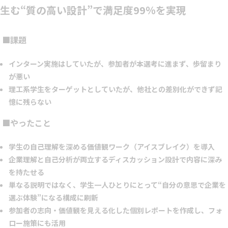
生む“質の高い設計”で満足度99％を実現
■課題
インターン実施はしていたが、参加者が本選考に進まず、歩留まり
が悪い
理工系学生をターゲットとしていたが、他社との差別化ができず記
憶に残らない
■やったこと
学生の自己理解を深める価値観ワーク（アイスブレイク）を導入
企業理解と自己分析が両立するディスカッション設計で内容に深み
を持たせる
単なる説明ではなく、学生一人ひとりにとって“自分の意思で企業を
選ぶ体験”になる構成に刷新
参加者の志向・価値観を見える化した個別レポートを作成し、フォ
ロー施策にも活用