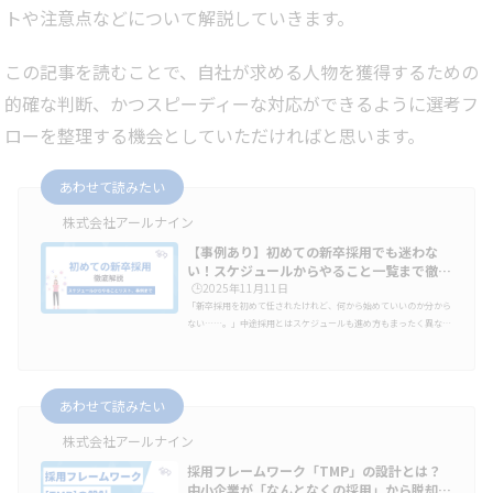
トや注意点などについて解説していきます。
この記事を読むことで、自社が求める人物を獲得するための
的確な判断、かつスピーディーな対応ができるように選考フ
ローを整理する機会としていただければと思います。
あわせて読みたい
株式会社アールナイン
【事例あり】初めての新卒採用でも迷わな
い！スケジュールからやること一覧まで徹…
🕒️2025年11月11日
「新卒採用を初めて任されたけれど、何から始めていいのか分から
ない……。」中途採用とはスケジュールも進め方もまったく異な
り、手探りのまま動き出すと「母集団が集まらない」「内定辞退が
続く」といった失敗につながることも少なくありません。本記事で
は、初めて新卒採用を担当する方向けに、スケジュールの全体像か
ら、準備・集客・選考・内定フォローまでのやることを時系列で整
あわせて読みたい
理しました。読み進めることで、新卒採用の全体像を理解し、“自
社で再現できる”進め方を自信を持って実践できるようになりま
株式会社アールナイン
す。学生の動きから考える…
採用フレームワーク「TMP」の設計とは？
中小企業が「なんとなくの採用」から脱却