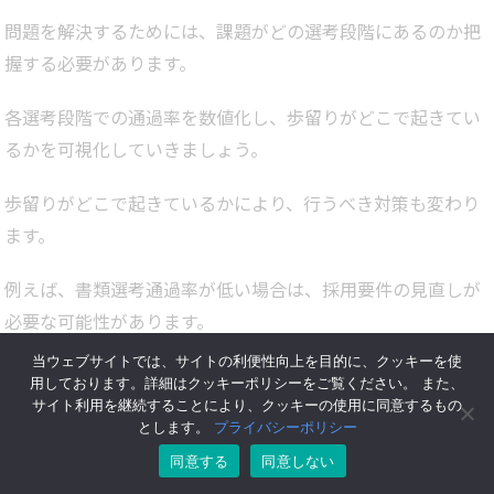
問題を解決するためには、課題がどの選考段階にあるのか把
握する必要があります。
各選考段階での通過率を数値化し、歩留りがどこで起きてい
るかを可視化していきましょう。
歩留りがどこで起きているかにより、行うべき対策も変わり
ます。
例えば、書類選考通過率が低い場合は、採用要件の見直しが
必要な可能性があります。
当ウェブサイトでは、サイトの利便性向上を目的に、クッキーを使
内定通知後の内定辞退が多い場合は、採用面接後に内定通知
用しております。詳細はクッキーポリシーをご覧ください。 また、
を出すまでのスピードが遅いことや、採用面接で自社の良さ
サイト利用を継続することにより、クッキーの使用に同意するもの
とします。
プライバシーポリシー
を伝えられていないことなどが原因として考えられます。
同意する
同意しない
このように各選考段階のどこで歩留りしているかにより対応