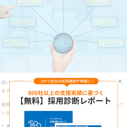
閉
続いて選考フローを作る際のポイントについて解説していき
ます。
選考フローは、前述したように下記の選考段階で構成されて
います。
1. 書類選考