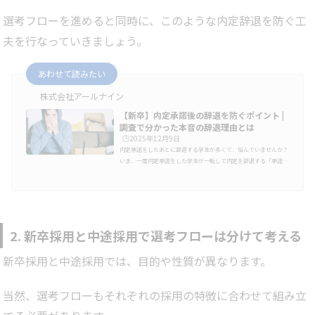
選考フローを進めると同時に、このような内定辞退を防ぐ工
夫を行なっていきましょう。
あわせて読みたい
株式会社アールナイン
【新卒】内定承諾後の辞退を防ぐポイント |
調査で分かった本音の辞退理由とは
🕒️2025年12月9日
内定承諾をしたあとに辞退する学生が多くて、悩んでいませんか？
いま、一度内定承諾をした学生が一転して内定を辞退する「承諾後
辞退」が大きな問題になっています。最近では4人に1人の学生が複
数社からの内定を承諾していると言われていて、入社日まで安心で
きません。この記事では・学生が内定辞退する理由・効果的な対応
策・具体的な事例について紹介いたします。※【アールナイン内定
者フォロー事例】資料はこちら！【24卒】内定辞退の現状株式会社
リクルートの就職みらい研究所の調査によると、2024年卒の学生の
2. 新卒採用と中途採用で選考フローは分けて考える
就職内定辞退率は64…
新卒採用と中途採用では、目的や性質が異なります。
当然、選考フローもそれぞれの採用の特徴に合わせて組み立