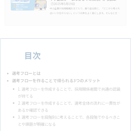
す…
🕒️2025年5月19日
中小企業が採用戦略を立てたり、振り返る際に、「どこから考えれ
ばいいか分からない」というお声をよく耳にします。そんなときに
基盤になるフレームワークが「TMP」です。職種・要件・訴求ポイ
ントを整理して、再現性のある採用戦略をつくる型として、今注目
されています。この記事では、15年以上の採用支援実績のあるアー
ルナインが、採用設計の土台を整える「TMP」の考え方と活用法を
わかりやすく解説します。戦略的に採用を進めたい方は、ぜひご覧
ください。採用におけるTMPとは？TMPとは採用設計におけるフ
レームワークです採用設…
目次
選考フローとは
選考フローを作ることで得られる3つのメリット
1. 選考フローを作成することで、採用関係者間で共通の認識
が持てる
2. 選考フローを作成することで、選考全体の流れに一貫性が
あるか確認できる
3. 選考フローを段階別に考えることで、各段階でやるべきこ
とや課題が明確になる