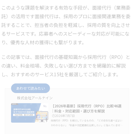
このような課題を解決する有効な手段が、面接代行（業務委
託）の活用です面接代行は、採用のプロに面接関連業務を委
託することで、担当者の負担を軽減し、採用の質を向上させ
るサービスです。応募者へのスピーディーな対応が可能にな
り、優秀な人材の獲得にも繋がります。
この記事では、面接代行の基礎知識から採用代行（RPO）と
の違い、料金相場、失敗しない選び方までを網羅的に解説
し、おすすめのサービス15社を厳選してご紹介します。
あわせて読みたい
株式会社アールナイン
【2026年最新】採用代行（RPO）比較46選
｜料金・対応範囲・選び方を解説
🕒️2026年7月7日
採用代行（RPO）を検討しているものの、「どの会社を選べばよい
かわからない」「料金や対応範囲を比較したい」と悩んでいません
か。採用代行サービスは、会社によって得意領域が異なります。採