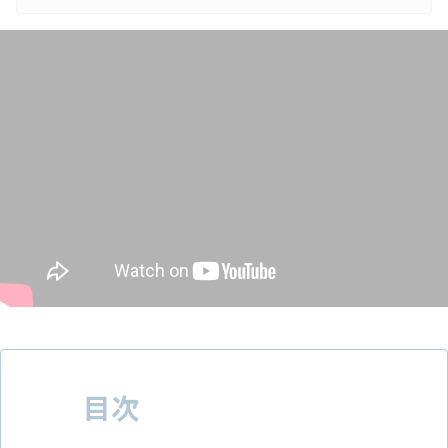
用戦略から実務まで任せられる総合型、スカウト配信に強い特化
型、新卒採用やエンジニア採用に強い会社などがあるため、自社の
採用課題に合わせて選ぶことが重要です。結論、採用担当者のリソ
ース不足を解消したい企業は「総合型・伴走型」、スカウト返信率
を改善したい企業は「スカウト代行特化型」、新卒採用やエンジニ
ア採用を強化したい企…
目次