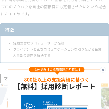
プロのノウハウを自社の面接官にも定着させたいという場合
におすすめです。
特徴
経験豊富なプロデューサーが在籍
クライアントと密なコミュニケーションを取りながら企業
人事部の課題を解決する
閉
マンパワーグループ株式会社