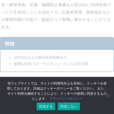
修・教育事業、定着・離職防止事業など総合的に採用支援サ
ービスを提供している会社です。応募者管理、面接設定など
の業務依頼が可能で、面接のコア業務に集中することができ
ます。
特徴
10000社以上の新卒採用経験あり
複雑な採用フローやスケジュールにも対応可能
当ウェブサイトでは、サイトの利便性向上を目的に、クッキーを使
株式会社エスプール
用しております。詳細はクッキーポリシーをご覧ください。 また、
サイト利用を継続することにより、クッキーの使用に同意するもの
とします。
プライバシーポリシー
同意する
同意しない