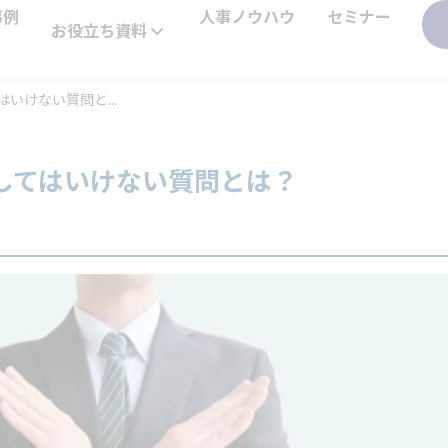
事例
人事ノウハウ
セミナー
お役立ち資料
いけない質問と...
してはいけない質問とは？