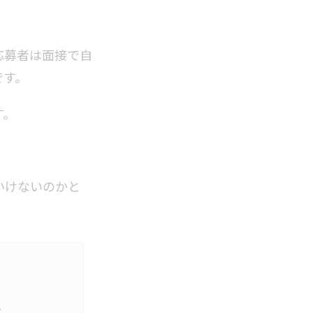
応募者は面接で自
です。
す。
いけないのかと
ト