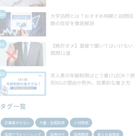
大学訪問とは？おすすめ時期と訪問回
数の目安を徹底解説
【絶対ダメ】面接で聞いてはいけない
質問11選
求人票の年齢制限はどう書けばOK？原
則NGの理由や例外、効果的な書き方
タグ一覧
応募者が少ない
大量・全国採用
人材育成
採用アウトソーシング
採用代行
採用関連
新入社員育成