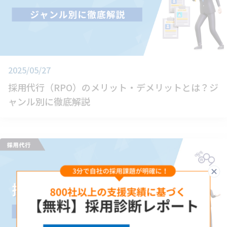
2025/05/27
採用代行（RPO）のメリット・デメリットとは？ジ
ャンル別に徹底解説
閉