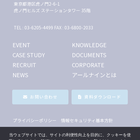
東京都港区虎ノ門2-6-1
虎ノ門ヒルズ ステーションタワー 35階
TEL : 03-6205-4499 FAX : 03-6800-2033
EVENT
KNOWLEDGE
CASE STUDY
DOCUMENTS
RECRUIT
CORPORATE
NEWS
アールナインとは
お問い合わせ
資料ダウンロード
プライバシーポリシー
情報セキュリティ基本方針
当ウェブサイトでは、サイトの利便性向上を目的に、クッキーを使