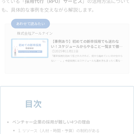
っている「
採用代行（RPO）サービス
」の活用方法について
も、具体的な事例を交えながら解説します。
あわせて読みたい
株式会社アールナイン
【事例あり】初めての新卒採用でも迷わな
い！スケジュールからやること一覧まで徹…
🕒️2025年11月11日
「新卒採用を初めて任されたけれど、何から始めていいのか分から
ない……。」中途採用とはスケジュールも進め方もまったく異な
り、手探りのまま動き出すと「母集団が集まらない」「内定辞退が
続く」といった失敗につながることも少なくありません。本記事で
は、初めて新卒採用を担当する方向けに、スケジュールの全体像か
ら、準備・集客・選考・内定フォローまでのやることを時系列で整
理しました。読み進めることで、新卒採用の全体像を理解し、“自
社で再現できる”進め方を自信を持って実践できるようになりま
す。学生の動きから考える…
目次
ベンチャー企業の採用が難しい4つの理由
1. リソース（人材・時間・予算）の制約がある