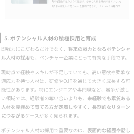
「採用活動が思うように進まず、必要な人数を確保できていない」
「自社が欲しいと思う人材を獲得できない」「せっかく採用コスト
をかけて人材を獲得しても、早期に離職してしまう」このような採
用活動に関する悩みは、人事担当者の多くの方が抱えているのでは
ないでしょうか。採用活動の悩みを解決するためには、もっと「母
集団形成」に力を注ぐべきだという結論に至るケースが多くありま
すが、実は自社の採用プロセス部分に改善の余地が残されている場
合が多々あります。採用活動全体を各プロセスに分解して理解し、
5. ポテンシャル人材の積極採用と育成
自社の課題となる…
即戦力にこだわるだけでなく、
将来の戦力となるポテンシャ
ル人材の採用
も、ベンチャー企業にとって有効な手段です。
現時点で経験やスキルが不足していても、高い意欲や柔軟な
適応力を持つ人材は、研修やOJTを通じて大きく成長する可
能性があります。特にエンジニアや専門職など、競争が激し
い領域では、経験者の奪い合いよりも、
未経験でも素質ある
人材を見極めて育てる方が定着しやすく、長期的なリターン
につながる
ケースが多く見られます。
ポテンシャル人材の採用で重要なのは、
表面的な経歴や話し