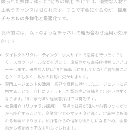
限られた媒体に頼った“待ちの採用”だけでは、優秀な人材と
出会うチャンスは限られます。そこで重要になるのが、
採用
チャネルの多様化と最適化
です。
具体的には、以下のようなチャネルの
組み合わせ活用
が効果
的です。
ダイレクトリクルーティング
：求人サイトで応募を待つだけでな
く、スカウトメールなどを通じて、企業側から直接候補者にアプロ
ーチします。優秀な人材は“まだ転職活動をしていない”潜在層にい
るケースも多く、攻めの採用に欠かせません。
専門エージェントの活用
：業界や職種に特化したエージェントと連
携することで、自社にフィットした質の高い候補者と出会いやすく
なります。特に専門職や経験者採用では有効です。
社員紹介（リファラル採用）
：現場の社員が知人や前職のつながり
から紹介することで、企業文化とのマッチ度が高く、定着率にも優
れる傾向があります。紹介者からの信頼も後押しになるため、面接
前から候補者の不安を和らげられます。