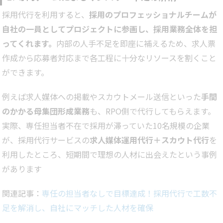
採用代行を利用すると、
採用のプロフェッショナルチームが
自社の一員としてプロジェクトに参画し、採用業務全体を担
ってくれます。
内部の人手不足を即座に補えるため、求人票
作成から応募者対応まで各工程に十分なリソースを割くこと
ができます。
例えば求人媒体への掲載やスカウトメール送信といった
手間
のかかる母集団形成業務
も、RPO側で代行してもらえます。
実際、専任担当者不在で採用が滞っていた10名規模の企業
が、採用代行サービスの
求人媒体運用代行＋スカウト代行
を
利用したところ、短期間で理想の人材に出会えたという事例
があります
関連記事：
専任の担当者なしで目標達成！採用代行で工数不
足を解消し、自社にマッチした人材を確保