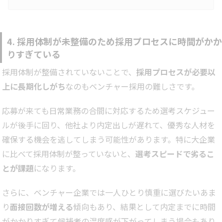
としている人材像を具体的に描くことです。これを決めることによ
って、採用活動の方向性が定まり、効率的な採用が可能になりま
す。この記事では、「採用ターゲットの決め方」に焦点を当て、タ
ーゲットを決めるメリットや、実際に決めるための具体的な手順、
注意点などを詳しく解説します。採用ターゲットとは採用ターゲッ
4. 採用体制が未整備のため採用プロセスに時間がかか
トとは、自社が採用…
りすぎている
採用体制が整備されていないことで、
採用プロセスが必要以
上に長期化しがち
なのもベンチャー採用の難しさです。
応募が来ても日常業務の合間に対応するため選考スケジュー
ルが後手に回り、他社より内定出しが遅れて、優秀な人材を
確保する機会を逃してしまう可能性があります。特に大企業
に比べて採用体制が整っていないと、
選考スピードで劣るこ
とが課題
になります。
さらに、ベンチャー企業では一人ひとり慎重に選びたいあま
り
面接回数が増える
傾向もあり、結果として内定までに時間
がかかりすぎて候補者の温度感が下がってしまう場合もあり