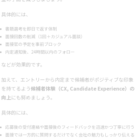
具体的には、
書類選考を即日で返す体制
面接回数の削減（1回＋カジュアル面談）
面接官の予定を事前ブロック
内定通知後、24時間以内のフォロー
などが効果的です。
加えて、エントリーから内定まで候補者がポジティブな印象
を持てるよう
候補者体験（CX, Candidate Experience）の
向上
にも努めましょう。
具体的には、
応募後の受付連絡や面接後のフィードバックを迅速かつ丁寧に行う
面接では一方的に質問するだけでなく会社の魅力もしっかり伝える