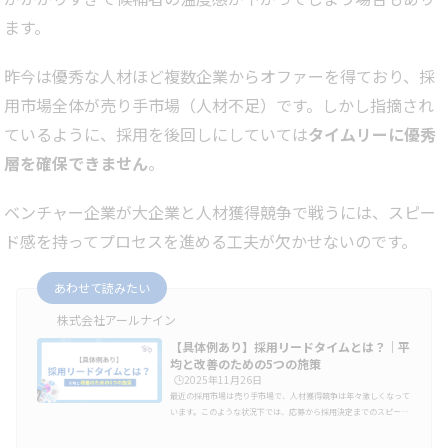
ます。
昨今は優秀な人材ほど複数企業からオファーを得ており、採
用市場全体が売り手市場（人材不足）です。しかし指摘され
ているように、採用を後回しにしていては
タイムリーに優秀
層を確保できません
。
ベンチャー企業が大企業と人材獲得競争で戦うには、スピー
ド感を持ってプロセスを進める工夫が欠かせないのです。
あわせて読みたい
株式会社アールナイン
【具体例あり】採用リードタイムとは？｜平
均と改善のための5つの施策
🕒️2025年11月26日
最近の採用市場は売り手市場で、人材獲得競争は年々激しくなって
います。このような状況下では、応募から採用決定までのスピード
（採用リードタイム）が採用成功の鍵を握ります。本記事では、新
卒採用と中途採用の違いにも触れつつ、「採用リードタイム」の基