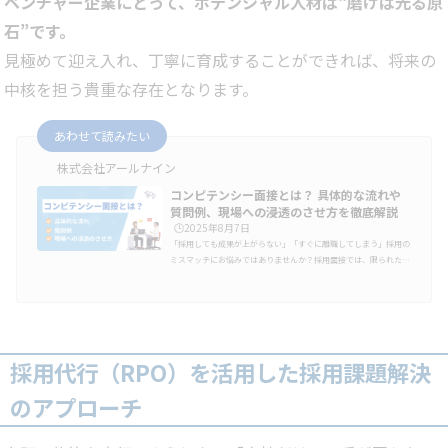
ベンチャー企業にとって、ポテンシャル人材は“磨けば光る原
石”です。
見極めて迎え入れ、丁寧に育成することができれば、将来の
中核を担う貴重な存在となります。
あわせて読みたい
株式会社アールナイン
コンピテンシー面接とは？ 具体的な流れや
質問例、現場への浸透のさせ方を徹底解説
🕒️2025年8月7日
「採用しても成果が上がらない」「すぐに離職してしまう」採用の
ミスマッチにお悩みではありませんか？採用面接では、限られた時
間内に自社で活躍できる人材かを判断しなければなりません。コン
ピテンシー面接は、入社後に成果が出せる人材かを見極められる面
接方法です。実際に採用現場で取り入れられています。この記事で
は、コンピテンシー面接とは何かメリットやデメリット具体的な面
接の進め方評価方法についてくわしく解説します。コンピテンシー
面接とは？初めてコンピテンシー面接を導入しようとする人事担当
採用代行（RPO）を活用した採用課題解決
者にとって、最初…
のアプローチ