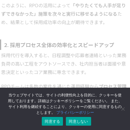
このように、RPOの活用によって
「やりたくても人手が足り
ずできなかった」施策を次々と実行に移せるようになる
た
め、結果として採用成功率の向上が期待できます。
2. 採用プロセス全体の効率化とスピードアップ
採用代行を導入すると、日程調整や応募者連絡といった業務
負荷の高い工程をアウトソースでき、社内担当者は面接や意
思決定といったコア業務に専念できます。
RPOチームは多数の案件を通じた運用経験から
プロセス管理
に長けており
、候補者への連絡の遅れや、対応漏れを防ぎ、
当ウェブサイトでは、サイトの利便性向上を目的に、クッキーを使
用しております。詳細はクッキーポリシーをご覧ください。 また、
常に適切なタイミングで選考が進むよう調整してくれます。
サイト利用を継続することにより、クッキーの使用に同意するもの
とします。
プライバシーポリシー
例えば、前述の従業員10名規模の会社においては、
採用代行
同意する
同意しない
サービス導入後わずか2カ月で内定3名
という採用目標を達成