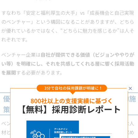
すなわち「安定と福利厚生の大手」vs「成長機会と自己実現
のベンチャー」という構図になることがありますが、どちら
が優れているかではなく、“どちらに魅力を感じるか”は人そ
れぞれです。
ベンチャー企業は
自社が提供できる価値（ビジョンややりが
い等）を明確にし、それを共感してくれる層に響く採用活動
を展開
する必要があります。
閉
優秀な人材を採用するための5つの実践的施
策
ベンチャー企業が採用で直面する課題を乗り越え、優秀な人
材と出会うためには、戦略的かつ実践的な施策の実行が求め