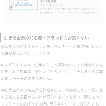
4つの打開策
🕒️2025年11月11日
ひとり人事とは、採用・労務・総務など幅広い人事業務をひとりで
担う担当者のことです。近年はスタートアップや中小企業の増加に
伴い、この「ひとり人事」という立場で働く人も少なくありませ
ん。特に拡大期や新卒採用を始めるタイミングでは、日々のタスク
に追われて「採用をどう進めればいいのか」「成果を出せるのか」
と悩むことも多いでしょう。そこで本記事では、限られたリソース
の中でも採用を成功させるための具体的な打開策を4つ解説しま
す。ひとり人事が抱える採用の悩み採用専任を置けず、人事業務を
2. まだ企業の知名度・ブランド力が高くない
一人で担う「ひとり人事…
認知拡大の途上であることも、ベンチャー企業の採用にとっ
て乗り越えるべきテーマです。
広く知られていない企業だと求人情報を出しても他社の求人
に埋もれて応募者に気付いてもらいにくく、そもそもの応募
母集団が十分に集まりません。
特に大企業や有名企業と比較すると、候補者にとって将来性
や安定性を見極める材料が限られることもあり、関心を持っ
てもらっても最終的な決断に至らないケースも見られます。