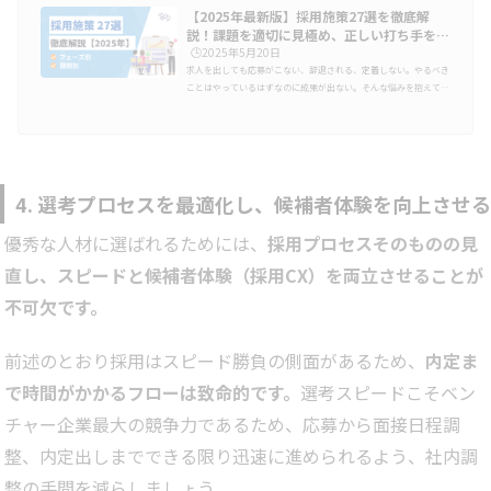
【2025年最新版】採用施策27選を徹底解
説！課題を適切に見極め、正しい打ち手を選
ぶ
🕒️2025年5月20日
求人を出しても応募がこない、辞退される、定着しない。やるべき
ことはやっているはずなのに成果が出ない。そんな悩みを抱えてい
ませんか？本記事では、そんな採用課題を抱える企業に向け
て、“フェーズ別” “課題別” に整理した採用施策の具体例を、実例を
交えてわかりやすくご紹介します。「何から手をつければいいか分
からない」「他社の打ち手を知りたい」という方は、ぜひ最後まで
ご覧ください。まずやるべきは「課題の特定」「母集団を増やすに
は、どんな手法がいい？」「最近はビジネスSNSが効果的？」「も
4. 選考プロセスを最適化し、候補者体験を向上させる
っと新しい施策はないか…
優秀な人材に選ばれるためには、
採用プロセスそのものの見
直し、スピードと候補者体験（採用CX）を両立させることが
不可欠です。
前述のとおり採用はスピード勝負の側面があるため、
内定ま
で時間がかかるフローは致命的です。
選考スピードこそベン
チャー企業最大の競争力であるため、応募から面接日程調
整、内定出しまでできる限り迅速に進められるよう、社内調
整の手間を減らしましょう。