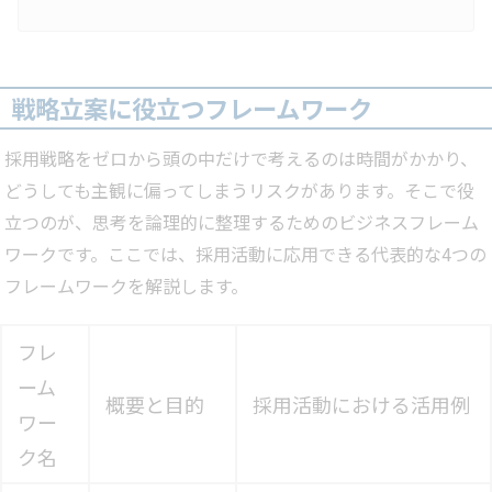
採用CX（候補者体験）の改善」です。本記事では、採用CXの基本
と注目される背景、改善の具体策、さらに実際の企業事例をご紹介
します。学生から「選ばれる採用」を実現したい方はぜひ参考にし
てください。採用CXとは？採用CX（Candidate Experience／候
補者体験）とは、学生が企業の採用プロセスを通じて得る体験全体
を指します。説明会、面接、内定後フォローといった一つひとつの
戦略立案に役立つフレームワーク
接点が、学生の感情や満…
採用戦略をゼロから頭の中だけで考えるのは時間がかかり、
どうしても主観に偏ってしまうリスクがあります。そこで役
立つのが、思考を論理的に整理するためのビジネスフレーム
ワークです。ここでは、採用活動に応用できる代表的な4つの
フレームワークを解説します。
フレ
ーム
概要と目的
採用活動における活用例
ワー
ク名