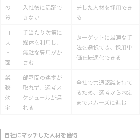
の
入社後に活躍で
チした人材を採用でき
質
きない
る
コ
手当たり次第に
ターゲットに最適な手
ス
媒体を利用し、
法を選択でき、採用単
ト
無駄な費用がか
価を最適化できる
面
さむ
業
部署間の連携が
全社で共通認識を持て
務
取れず、選考ス
るため、選考から内定
効
ケジュールが遅
までスムーズに進む
率
れる
自社にマッチした人材を獲得