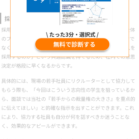
「採用ROI」という考え方です。採用ROIとは、採用に投じたコスト
に対して、どれだけの成果やリターンを得られたのかを数値で可視
化する指標を指します。感覚や経験に頼らず、データをもとに採用
活動を見直すための重要な視点です。本記事では、採用ROIの基本
採用活動全体の効率化
的な考え方から、具体…
採用戦略を言語化して社内で共有することで、採用活動全体
のプロセスが効率的に進むようになります。人事部門だけで
なく、経営層や現場の面接官までが「なぜ、どのような人を
採用するのか」という共通認識を持てるため、社内での意思
決定が格段に早くなるからです。
具体的には、現場の若手社員にリクルーターとして協力して
もらう際も、「今回はこういう志向性の学生を狙っているか
ら、面談では当社の『若手からの裁量権の大きさ』を重点的
に伝えてほしい」と的確な指示を出すことができます。これ
により、協力する社員も自分が何を話すべきか迷うことな
く、効果的なアピールができます。