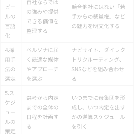
自社ならでは
ピー
競合他社にはない「若
の強みや提供
ルの
手からの裁量権」など
できる価値を
言語
の魅力を明文化する
整理する
化
4.採
ペルソナに届
ナビサイト、ダイレク
用手
く最適な媒体
トリクルーティング、
法の
やアプローチ
SNSなどを組み合わせ
選定
を選ぶ
る
5.ス
選考から内定
いつまでに母集団を形
ケジ
までの全体の
成し、いつ内定を出す
ュー
日程を計画す
かの逆算スケジュール
ルの
る
を引く
策定