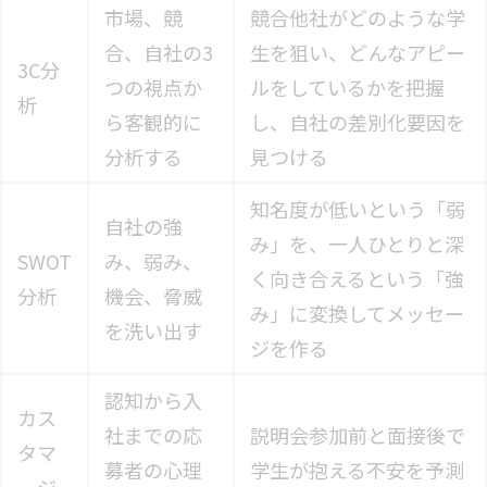
市場、競
競合他社がどのような学
合、自社の3
生を狙い、どんなアピー
3C分
つの視点か
ルをしているかを把握
析
ら客観的に
し、自社の差別化要因を
分析する
見つける
知名度が低いという「弱
自社の強
み」を、一人ひとりと深
SWOT
み、弱み、
く向き合えるという「強
分析
機会、脅威
み」に変換してメッセー
を洗い出す
ジを作る
認知から入
カス
社までの応
説明会参加前と面接後で
タマ
募者の心理
学生が抱える不安を予測
ージ