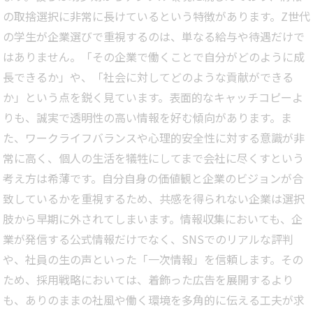
の取捨選択に非常に長けているという特徴があります。Z世代
の学生が企業選びで重視するのは、単なる給与や待遇だけで
はありません。「その企業で働くことで自分がどのように成
長できるか」や、「社会に対してどのような貢献ができる
か」という点を鋭く見ています。表面的なキャッチコピーよ
りも、誠実で透明性の高い情報を好む傾向があります。ま
た、ワークライフバランスや心理的安全性に対する意識が非
常に高く、個人の生活を犠牲にしてまで会社に尽くすという
考え方は希薄です。自分自身の価値観と企業のビジョンが合
致しているかを重視するため、共感を得られない企業は選択
肢から早期に外されてしまいます。情報収集においても、企
業が発信する公式情報だけでなく、SNSでのリアルな評判
や、社員の生の声といった「一次情報」を信頼します。その
ため、採用戦略においては、着飾った広告を展開するより
も、ありのままの社風や働く環境を多角的に伝える工夫が求