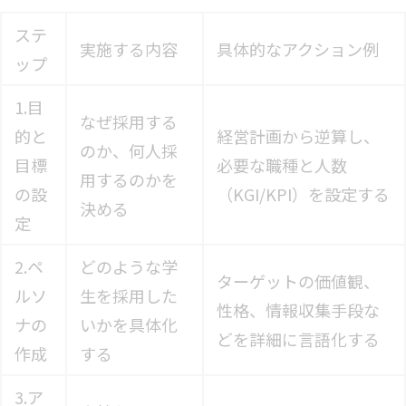
ステ
実施する内容
具体的なアクション例
ップ
1.目
なぜ採用する
的と
経営計画から逆算し、
のか、何人採
目標
必要な職種と人数
用するのかを
の設
（KGI/KPI）を設定する
決める
定
2.ペ
どのような学
ターゲットの価値観、
ルソ
生を採用した
性格、情報収集手段な
ナの
いかを具体化
どを詳細に言語化する
作成
する
3.ア