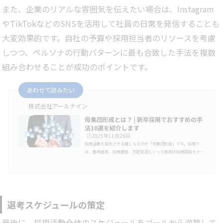
また、企業のリアルな雰囲気を伝えたい場合は、Instagram
やTikTokなどのSNSを活用して社員の日常を発信することも
大変効果的です。自社の予算や採用担当者のリソースを考慮
しつつ、ペルソナの行動パターンに最も合致した手法を複数
組み合わせることが成功のポイントです。
あわせて読みたい
株式会社アールナイン
母集団形成とは？ | 新卒採用でおすすめの手
法10選を紹介します
🕒️2025年11月26日
採用活動を成功させる鍵となるのが「母集団形成」です。採用で
は、書類選考、採用面接、内定受諾といった数回の採用段階をクリ
アした人材のみが入社します。そのため、採用フェーズで求職者が
減少することも加味して採用活動を行わなければいけません。企業
が求める人員数を採用していくためには、初期段階で量・質を兼ね
備えた母集団を形成することが必要です。今回は、母集団形成とは
何か、母集団形成に必要なペルソナ設定、母集団形成に活用できる
採用手法について解説していきます。母集団形成についての理解を
選考スケジュールの策定
深め、採用活動の厚…
最後に、採用活動全体のスケジュールをゴールから逆算して