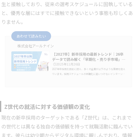
生と接触しており、従来の選考スケジュールに固執している
と、優秀な層にはすでに接触できないという事態も珍しくあ
りません。
あわせて読みたい
株式会社アールナイン
【2027卒】新卒採用の最新トレンド｜26卒
データで読み解く「早期化・売り手市場」…
🕒️2025年11月26日
2027年卒採用を目前に控え、多くの企業が以下のような課題を抱え
ています。採用スケジュールの早期化に追いつけないインターン後
のフォローや志望度醸成がうまくいかない従来の手法（ナビサイ
ト・説明会）では母集団が集まりにくくなったこのような状況は一
部の企業に限った話ではなく、中小企業やベンチャーを中心に、今
や業界を問わず広く共通した課題となっています。新卒採用のトレ
ンドは、ここ数年で大きく様変わりしました。学生の情報収集の手
段や、企業を選ぶ基準、就活のスケジュール感も変化しています。
Z世代の就活に対する価値観の変化
企業側も、採用手法…
現在の新卒採用のターゲットである「Z世代」は、これまで
の世代とは異なる独自の価値観を持って就職活動に臨んでい
ます。彼らは幼少期からデジタル環境に親しんでおり、情報