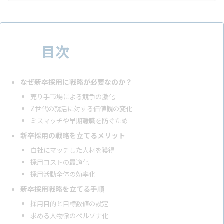
従来の“なんとなくの採用”では、必要な人材を確保できない時代に
突入しているのです。本記事では、採用を「経営課題の解決手段」
として位置づけ、単なる設計にとどまらない“体制と運用まで見据
えた採用戦略”を6つのステップで詳しく解説します。採用戦略とは
採用戦略とは、企業…
目次
なぜ新卒採用に戦略が必要なのか？
売り手市場による競争の激化
Z世代の就活に対する価値観の変化
ミスマッチや早期離職を防ぐため
新卒採用の戦略を立てるメリット
自社にマッチした人材を獲得
採用コストの最適化
採用活動全体の効率化
新卒採用戦略を立てる手順
採用目的と目標数値の設定
求める人物像のペルソナ化