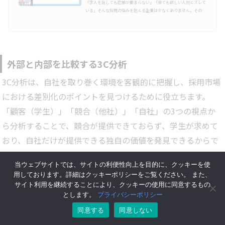
「求人を出しても応募が集まらない」「来ても欲しい人材とズレて
いる」そんな採用の悩みを抱える企業は少なくありません。その原
因は、企業の魅力や条件ではなく、採用の進め方そのものが今の市
場に合っていないことにあります。売り手市場が続く今、企業が人
材を「選ぶ」採用から、候補者に「選ばれる」採用へと発想を切り
替える必要があります。そこで注目されているのが、マーケティン
グの考え方を採用に取り入れた「採用マーケティング」です。本記
事では、採用マーケティングの基本的な考え方から、実践の手順、
外部と内部を比較する3C分析
導入するメリット…
3C分析は、自社を取り巻く環境を客観的に把握し、採用市場
における差別化のポイントを見つけるために役立ちます。
「顧客（学生）」「競合（他社）」「自社」の3つの視点か
ら分析することで、競合が提供できておらず、学生が求めて
おり、自社だけが提供できる独自の価値を発見できるからで
す。
当ウェブサイトでは、サイトの利便性向上を目的に、クッキーを使
用しております。詳細はクッキーポリシーをご覧ください。 また、
例えば、学生（顧客）が「充実した研修制度」を求めている
サイト利用を継続することにより、クッキーの使用に同意するもの
とします。しかし、同じ業界の競合他社は「OJT中心で現場
とします。
プライバシーポリシー
にすぐ出る」方針をとっていることが分かりました。そこで
同意する
同意しない
自社は「入社後3ヶ月間の手厚い専属メンター制度」という