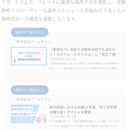
です。その上で、ペルソナに最適な採用手法を選定し、逆算
思考でスピーディーな選考スケジュールを組み立てることが
採用成功への確実な道筋となります。
あわせて読みたい
株式会社アールナイン
【事例あり】初めての新卒採用でも迷わな
い！スケジュールからやること一覧まで徹…
🕒️2025年11月11日
「新卒採用を初めて任されたけれど、何から始めていいのか分から
ない……。」中途採用とはスケジュールも進め方もまったく異な
り、手探りのまま動き出すと「母集団が集まらない」「内定辞退が
続く」といった失敗につながることも少なくありません。本記事で
は、初めて新卒採用を担当する方向けに、スケジュールの全体像か
ら、準備・集客・選考・内定フォローまでのやることを時系列で整
あわせて読みたい
理しました。読み進めることで、新卒採用の全体像を理解し、“自
社で再現できる”進め方を自信を持って実践できるようになりま
株式会社アールナイン
す。学生の動きから考える…
新卒採用における採用CX改善｜売り手市場
を勝ち抜くポイントを解説
🕒️2025年11月11日
売り手市場が続く今、大量の母集団を集めることは難しくなってき
ています。採用成功のカギを握るのは「歩留まり率を高めること＝