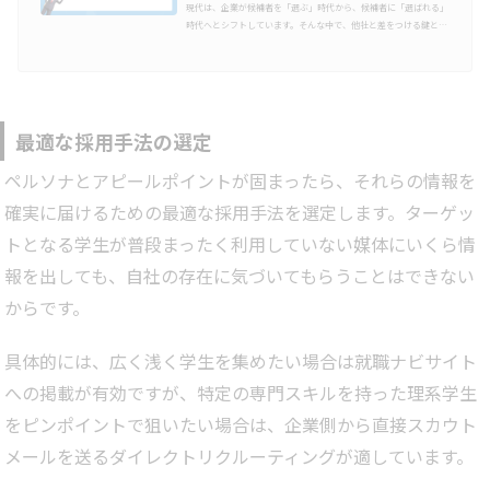
現代は、企業が候補者を「選ぶ」時代から、候補者に「選ばれる」
時代へとシフトしています。そんな中で、他社と差をつける鍵とな
るのが企業が持つ“魅力”を、わかりやすく、かつ共感を呼ぶ言葉で
伝えることです。「会社の魅力」をただ羅列するだけでは反応は得
られません。採用における成果に直結するのは、“候補者が得られ
る価値”を言語化する取り組みです。本コラムでは、そんな「会社
の魅力」を芯ある言葉に整理し、採用活動の成果につなげる方法
を、3ステップでわかりやすく紹介します。また、会社の魅力を言
最適な採用手法の選定
語化したことで、採用を…
ペルソナとアピールポイントが固まったら、それらの情報を
確実に届けるための最適な採用手法を選定します。ターゲッ
トとなる学生が普段まったく利用していない媒体にいくら情
報を出しても、自社の存在に気づいてもらうことはできない
からです。
具体的には、広く浅く学生を集めたい場合は就職ナビサイト
への掲載が有効ですが、特定の専門スキルを持った理系学生
をピンポイントで狙いたい場合は、企業側から直接スカウト
メールを送るダイレクトリクルーティングが適しています。