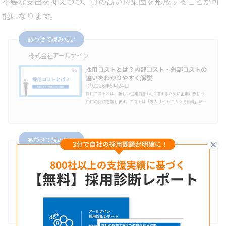
不要な支出を抑えつつ、質の高い母集団を形成することが可
能になります。
あわせて読みたい
株式会社アールナイン
採用コストとは？内部コスト・外部コストの
違いをわかりやすく解説
🕒️2026年5月24日
採用コストとは、新しい従業員を1人採用するために企業が支払う
費用の総額を指します。コストは「求人サイトに払う掲載料」だけ
だと思われがちですが、実は面接を行う社員の給与や、内定者との
ランチ代などもすべて含まれます。この記事では、採用コストの全
体像を把握するために欠かせない、以下の4つのポイントを中心に
詳しく解説していきます。採用コストの定義と「見えないコスト」
あわせて読みたい
の正体社外へ支払う「外部コスト」の具体的な内訳社内で発生する
閉
「内部コスト」の見落としがちな具体例「採用コスト」と「採用単
株式会社アールナイン
価」という2つの言葉…
採用ROIとは？計算方法・成果の定義・改善
ポイントをわかりやすく解説
🕒️2026年3月31日
採用活動にかかるコストが年々増加する中で、「この採用は本当に
成果につながっているのか」と疑問を感じる企業は少なくありませ
ん。採用人数や応募数だけでは、採用活動の良し悪しを正しく判断
することが難しくなってきています。そこで注目されているのが