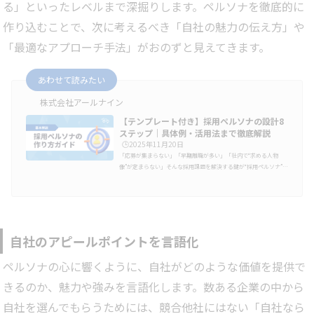
る」といったレベルまで深掘りします。ペルソナを徹底的に
作り込むことで、次に考えるべき「自社の魅力の伝え方」や
「最適なアプローチ手法」がおのずと見えてきます。
あわせて読みたい
株式会社アールナイン
【テンプレート付き】採用ペルソナの設計8
ステップ｜具体例・活用法まで徹底解説
🕒️2025年11月20日
「応募が集まらない」「早期離職が多い」「社内で“求める人物
像”が定まらない」そんな採用課題を解決する鍵が“採用ペルソナ”で
す。採用ペルソナとは、自社が採用したい人物像を年齢・経験・価
値観・行動特性まで具体化したもの。誰に・何を・どう伝えるかが
明確になり、採用のミスマッチを防げます。この記事では、すぐ使
えるテンプレート付きで、下記について実践的に解説します。採用
ペルソナの意味とターゲットとの違い作り方の基本と8つのステッ
プ活用時の注意点と改善のコツ採用ペルソナとは？「ペルソナ（pe
自社のアピールポイントを言語化
rsona）」とは、もと…
ペルソナの心に響くように、自社がどのような価値を提供で
きるのか、魅力や強みを言語化します。数ある企業の中から
自社を選んでもらうためには、競合他社にはない「自社なら