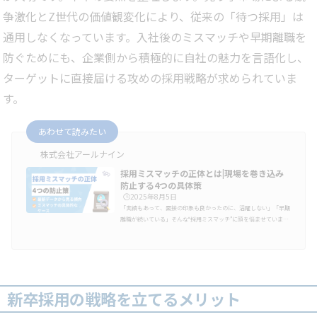
争激化とZ世代の価値観変化により、従来の「待つ採用」は
通用しなくなっています。入社後のミスマッチや早期離職を
防ぐためにも、企業側から積極的に自社の魅力を言語化し、
ターゲットに直接届ける攻めの採用戦略が求められていま
す。
あわせて読みたい
株式会社アールナイン
採用ミスマッチの正体とは|現場を巻き込み
防止する4つの具体策
🕒️2025年8月5日
「実績もあって、面接の印象も良かったのに、活躍しない」「早期
離職が続いている」そんな“採用ミスマッチ”に頭を悩ませていませ
んか？スキルも経歴も十分なはずなのに、なぜうまくいかないの
か。その背景には、価値観やスタンス、カルチャーとのズレとい
う“見えにくいギャップ”が潜んでいます。本記事では、採用ミスマ
ッチの定義から、よくある具体例、さらに今日から実践できる防止
策までを、実務目線でわかりやすく解説します。採用後に「やっぱ
り違った…」を防ぎたい面接で“自社に合う人”を正確に見極めたい
新卒採用の戦略を立てるメリット
そんな方は、ぜひ最後ま…