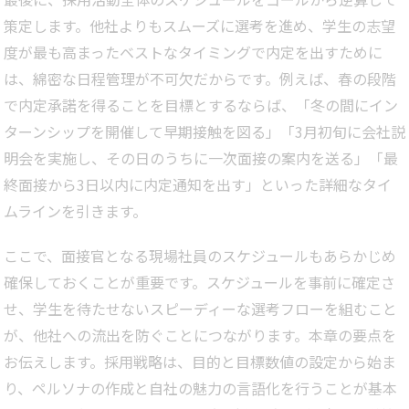
策定します。他社よりもスムーズに選考を進め、学生の志望
度が最も高まったベストなタイミングで内定を出すために
は、綿密な日程管理が不可欠だからです。例えば、春の段階
で内定承諾を得ることを目標とするならば、「冬の間にイン
ターンシップを開催して早期接触を図る」「3月初旬に会社説
明会を実施し、その日のうちに一次面接の案内を送る」「最
終面接から3日以内に内定通知を出す」といった詳細なタイ
ムラインを引きます。
ここで、面接官となる現場社員のスケジュールもあらかじめ
確保しておくことが重要です。スケジュールを事前に確定さ
せ、学生を待たせないスピーディーな選考フローを組むこと
が、他社への流出を防ぐことにつながります。本章の要点を
お伝えします。採用戦略は、目的と目標数値の設定から始ま
り、ペルソナの作成と自社の魅力の言語化を行うことが基本